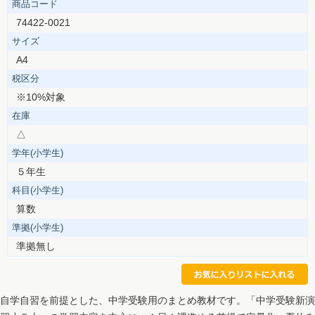
商品コード
74422-0021
サイズ
A4
税区分
※10%対象
在庫
△
学年(小学生)
５年生
科目(小学生)
算数
準拠(小学生)
準拠無し
自学自習を前提とした、中学受験用のまとめ教材です。「中学受験新演