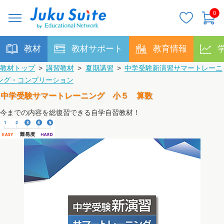
0
教材
教材サポート
教育情報
教材トップ
>
講習教材
>
夏期講習
>
中学受験新演習サマートレーニ
ング・コンプリーション
中学受験サマートレーニング 小５ 算数
今までの内容を総復習できる自学自習教材！