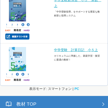
中学受験新演習 小５ 算数
上
「中学受験指導」をサポートする豊富な教
材群と指導システム
中学受験 計算日記 小５上
カリキュラムに準拠した、家庭学習・復習
に最適の教材！
表示モード: スマートフォン |
PC
教材 TOP