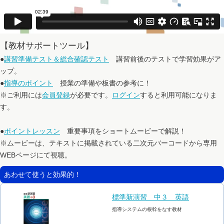
【教材サポートツール】
●
講習準備テスト＆総合確認テスト
講習前後のテストで学習効果がア
ップ。
●
指導のポイント
授業の準備や板書の参考に！
※ご利用には
会員登録
が必要です。
ログイン
すると利用可能になりま
す。
●
ポイントレッスン
重要事項をショートムービーで解説！
※ムービーは、テキストに掲載されている二次元バーコードから専用
WEBページにて視聴。
あわせて使うと効果的！
標準新演習 中３ 英語
指導システムの根幹をなす教材