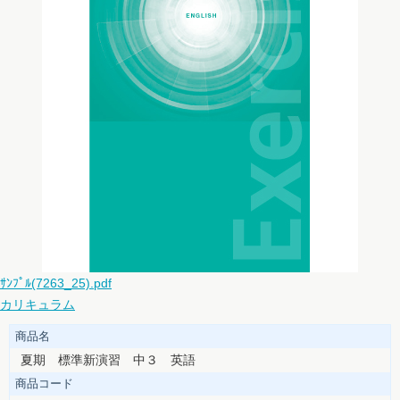
ｻﾝﾌﾟﾙ(7263_25).pdf
カリキュラム
商品名
夏期 標準新演習 中３ 英語
商品コード