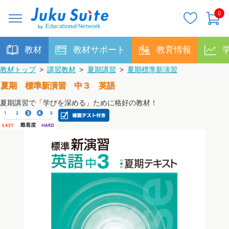
0
教材
教材サポート
教育情報
教材トップ
>
講習教材
>
夏期講習
>
夏期標準新演習
夏期 標準新演習 中３ 英語
夏期講習で「学びを深める」ために格好の教材！