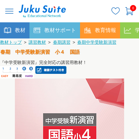
0
教材
教材サポート
教育情報
教材トップ
>
講習教材
>
春期講習
>
春期中学受験新演習
春期 中学受験新演習 小４ 国語
『中学受験新演習』完全対応の講習用教材！