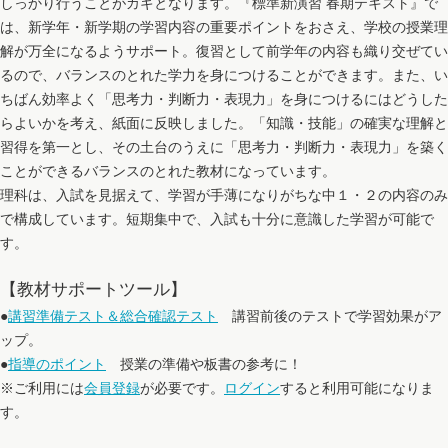
しっかり行うことがカギとなります。『標準新演習 春期テキスト』で
は、新学年・新学期の学習内容の重要ポイントをおさえ、学校の授業理
解が万全になるようサポート。復習として前学年の内容も織り交ぜてい
るので、バランスのとれた学力を身につけることができます。また、い
ちばん効率よく「思考力・判断力・表現力」を身につけるにはどうした
らよいかを考え、紙面に反映しました。「知識・技能」の確実な理解と
習得を第一とし、その土台のうえに「思考力・判断力・表現力」を築く
ことができるバランスのとれた教材になっています。
理科は、入試を見据えて、学習が手薄になりがちな中１・２の内容のみ
で構成しています。短期集中で、入試も十分に意識した学習が可能で
す。
【教材サポートツール】
●
講習準備テスト＆総合確認テスト
講習前後のテストで学習効果がア
ップ。
●
指導のポイント
授業の準備や板書の参考に！
※ご利用には
会員登録
が必要です。
ログイン
すると利用可能になりま
す。