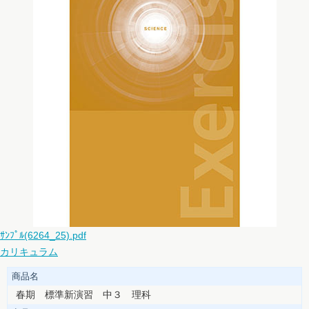
ｻﾝﾌﾟﾙ(6264_25).pdf
カリキュラム
商品名
春期 標準新演習 中３ 理科