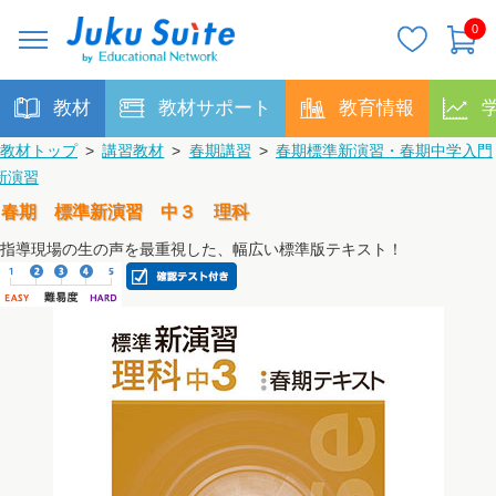
0
教材
教材サポート
教育情報
教材トップ
>
講習教材
>
春期講習
>
春期標準新演習・春期中学入門
新演習
春期 標準新演習 中３ 理科
指導現場の生の声を最重視した、幅広い標準版テキスト！