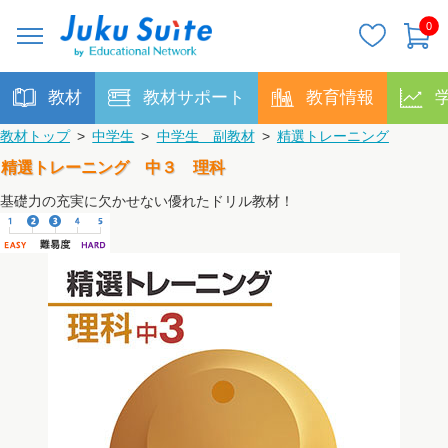
0
教材
教材サポート
教育情報
教材トップ
>
中学生
>
中学生 副教材
>
精選トレーニング
精選トレーニング 中３ 理科
基礎力の充実に欠かせない優れたドリル教材！