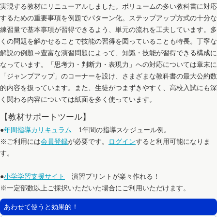
実現する教材にリニューアルしました。ボリュームの多い教科書に対応
するための重要事項を例題でパターン化。ステップアップ方式の十分な
練習量で基本事項が習得できるよう、単元の流れを工夫しています。多
くの問題を解かせることで技能の習得を図っていることも特長。丁寧な
解説の例題⇒豊富な演習問題によって、知識・技能が習得できる構成に
なっています。「思考力・判断力・表現力」への対応については章末に
「ジャンプアップ」のコーナーを設け、さまざまな教科書の最大公約数
的内容を扱っています。また、生徒がつまずきやすく、高校入試にも深
く関わる内容については紙面を多く使っています。
【教材サポートツール】
●
年間指導カリキュラム
1年間の指導スケジュール例。
※ご利用には
会員登録
が必要です。
ログイン
すると利用可能になりま
す。
●
小学学習支援サイト
演習プリントが楽々作れる！
※一定部数以上ご採択いただいた場合にご利用いただけます。
あわせて使うと効果的！