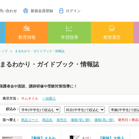
問い合わせ
新規会員登録
ログイン
教育情報
学習指導
教室運営
トップ
まるわかり・ガイドブック・情報誌
まるわかり・ガイドブック・情報誌
保護者会や面談、講師研修や受験対策指導に！
表示方法：
サムネイル
一括購入
絞込み：
並べ替え：
商品コード
商品名
発売日
価格(安い順)
価格(高い順)
発売日＋商品
【新版】まるわ
【新版】大学入