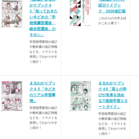
かりブック４
試ガイドブッ
3「知っておきた
ク 2026改訂版
い今どきの「学
これからの大学入試
校推薦型選抜・
がこれ１冊で！
総合型選抜」の
キホン」
学習指導要領の改訂
や教科書の改訂情報
などを、イラストを
併用してわかりやす
く紹介！
まるわかりブッ
まるわかりブッ
ク４５「今どき
ク４6「高１の学
のリアル学習事
びが未来を決め
情」
る?!高校学習スタ
ートガイド」
学習指導要領の改訂
や教科書の改訂情報
学習指導要領の改訂
などを、イラストを
や教科書の改訂情報
併用してわかりやす
などを、イラストを
く紹介！
併用してわかりやす
く紹介！