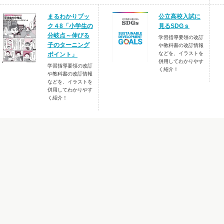
まるわかりブッ
公立高校入試に
ク４8「小学生の
見るSDGｓ
分岐点～伸びる
学習指導要領の改訂
子のターニング
や教科書の改訂情報
などを、イラストを
ポイント」
併用してわかりやす
学習指導要領の改訂
く紹介！
や教科書の改訂情報
などを、イラストを
併用してわかりやす
く紹介！