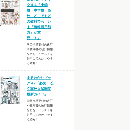
ク４４「小学
校・中学校・高
校 どこでもど
の教科でも い
ま「情報活用能
力」が重
要！！」
学習指導要領の改訂
や教科書の改訂情報
などを、イラストを
併用してわかりやす
く紹介！
まるわかりブッ
ク４7「必読！ 公
立高校入試制度
最新ガイド」
学習指導要領の改訂
や教科書の改訂情報
などを、イラストを
併用してわかりやす
く紹介！