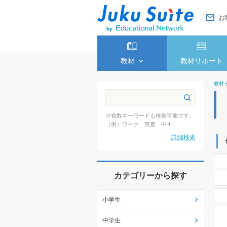
お
教材
教材サポート
教材
※複数キーワードも検索可能です。
（例）ワーク 東書 中１
詳細検索
カテゴリーから探す
小学生
中学生