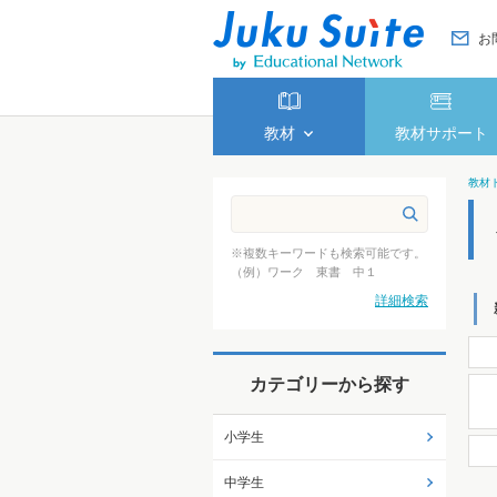
お
教材
教材サポート
教材
※複数キーワードも検索可能です。
（例）ワーク 東書 中１
詳細検索
カテゴリーから探す
小学生
中学生