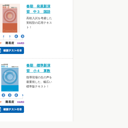
春期 発展新演
習 中３ 国語
高校入試を考慮した
実戦型の応用テキス
ト！
春期 標準新演
習 小４ 算数
指導現場の生の声を
最重視した、幅広い
標準版テキスト！