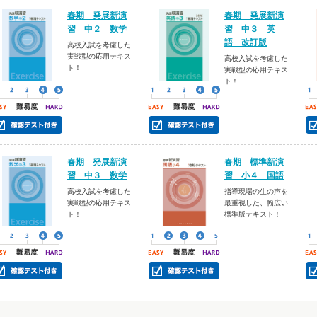
春期 発展新演
春期 発展新演
習 中２ 数学
習 中３ 英
語 改訂版
高校入試を考慮した
実戦型の応用テキス
高校入試を考慮した
ト！
実戦型の応用テキス
ト！
春期 発展新演
春期 標準新演
習 中３ 数学
習 小４ 国語
高校入試を考慮した
指導現場の生の声を
実戦型の応用テキス
最重視した、幅広い
ト！
標準版テキスト！