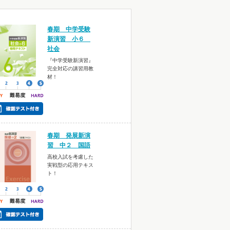
春期 中学受験
新演習 小６
社会
『中学受験新演習』
完全対応の講習用教
材！
春期 発展新演
習 中２ 国語
高校入試を考慮した
実戦型の応用テキス
ト！