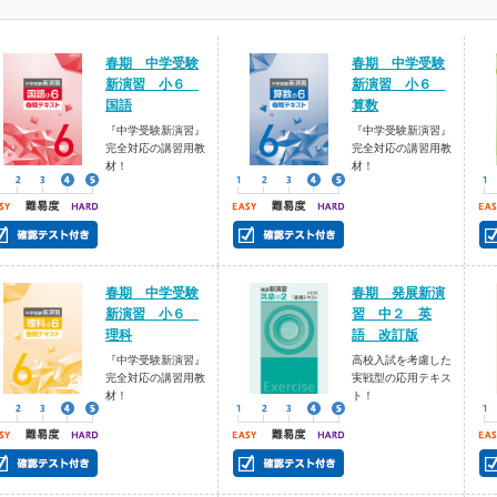
春期 中学受験
春期 中学受験
新演習 小６
新演習 小６
国語
算数
『中学受験新演習』
『中学受験新演習』
完全対応の講習用教
完全対応の講習用教
材！
材！
春期 中学受験
春期 発展新演
新演習 小６
習 中２ 英
理科
語 改訂版
『中学受験新演習』
高校入試を考慮した
完全対応の講習用教
実戦型の応用テキス
材！
ト！