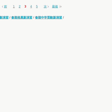
前
1
2
3
4
5
次
最後
新演習
/
春期発展新演習
/
春期中学受験新演習
/