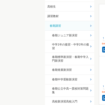
高校生
講習教材
春期講習
春期ジュニア新演習
中学1年の復習・中学2年の復
習
春期標準新演習・春期中学入
門新演習
春期発展新演習
春期中学受験新演習
春期公立中高一貫校対策問題
集
高校新演習高校入門