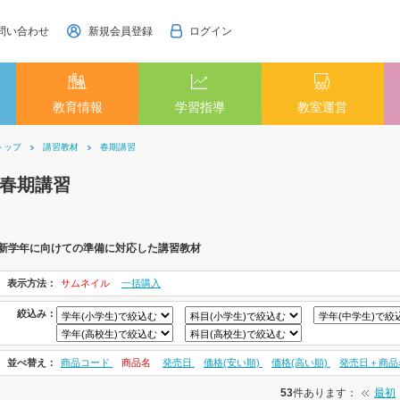
問い合わせ
新規会員登録
ログイン
教育情報
学習指導
教室運営
トップ
講習教材
春期講習
春期講習
新学年に向けての準備に対応した講習教材
表示方法：
サムネイル
一括購入
絞込み：
並べ替え：
商品コード
商品名
発売日
価格(安い順)
価格(高い順)
発売日＋商品
53
件あります
：
最初