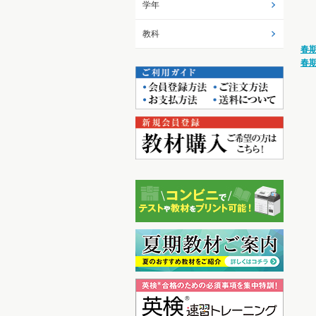
学年
教科
春
春