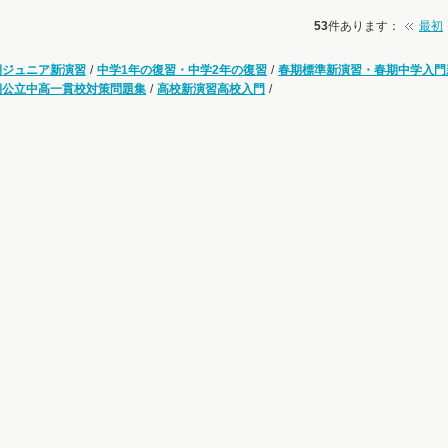
53
件あります
：
最初
期ジュニア新演習
/
中学1年の復習・中学2年の復習
/
春期標準新演習・春期中学入門
期公立中高一貫校対策問題集
/
高校新演習高校入門
/