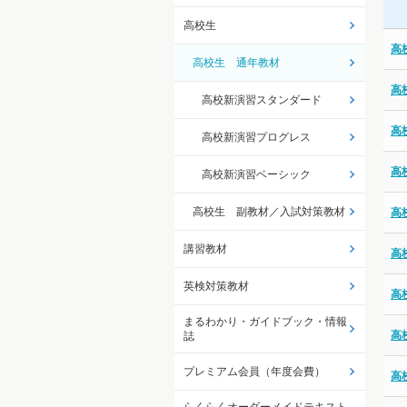
高校生
高
高校生 通年教材
高
高校新演習スタンダード
高
高校新演習プログレス
高
高校新演習ベーシック
高校生 副教材／入試対策教材
高
講習教材
高
英検対策教材
高
まるわかり・ガイドブック・情報
高
誌
プレミアム会員（年度会費）
高