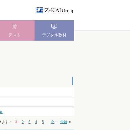
テスト
デジタル教材
名
ります
：
1
2
3
4
5
次
最後