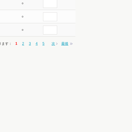
○
○
○
ります
：
1
2
3
4
5
次
最後