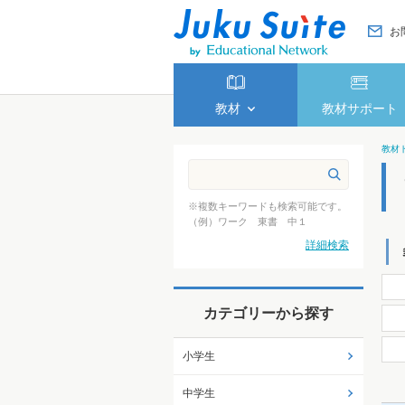
お
教材
教材サポート
教材
※複数キーワードも検索可能です。
（例）ワーク 東書 中１
詳細検索
カテゴリーから探す
小学生
中学生