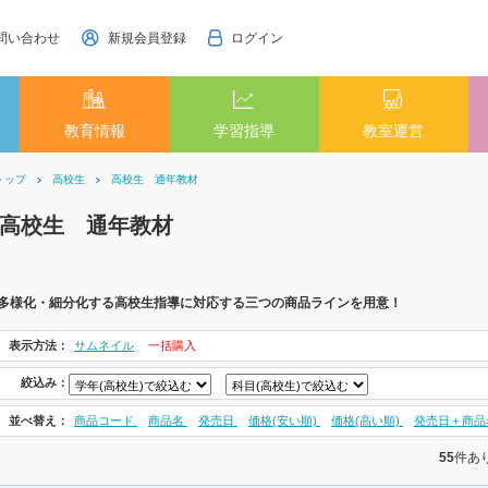
問い合わせ
新規会員登録
ログイン
教育情報
学習指導
教室運営
トップ
高校生
高校生 通年教材
高校生 通年教材
多様化・細分化する高校生指導に対応する三つの商品ラインを用意！
表示方法：
サムネイル
一括購入
絞込み：
並べ替え：
商品コード
商品名
発売日
価格(安い順)
価格(高い順)
発売日＋商品
55
件あ