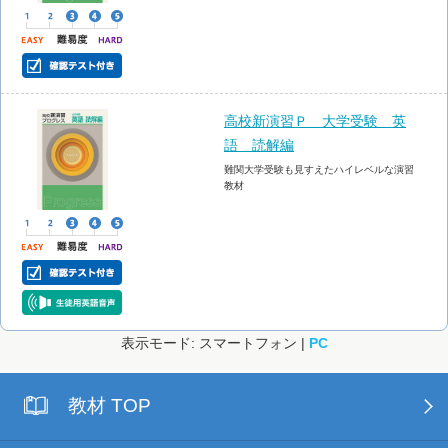
高校新演習Ｐ 大学受験 英
語 読解編
難関大学受験も見すえたハイレベルな演習
教材
表示モード: スマートフォン |
PC
教材 TOP