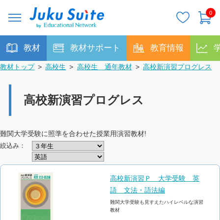
0
教材
教材サポート
教育情報
教材トップ
>
高校生
>
高校生 通年教材
>
高校新演習プログレス
高校新演習プログレス
難関大学受験に照準を合わせた授業用演習教材!
絞込み：
高校新演習Ｐ 大学受験 英
語 文法・語法編
難関大学受験も見すえたハイレベルな演習
教材