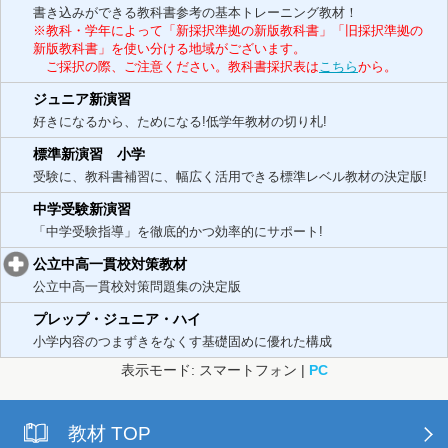
書き込みができる教科書参考の基本トレーニング教材！
※教科・学年によって「新採択準拠の新版教科書」「旧採択準拠の
新版教科書」を使い分ける地域がございます。
ご採択の際、ご注意ください。教科書採択表は
こちら
から。
ジュニア新演習
好きになるから、ためになる!低学年教材の切り札!
標準新演習 小学
受験に、教科書補習に、幅広く活用できる標準レベル教材の決定版!
中学受験新演習
「中学受験指導」を徹底的かつ効率的にサポート!
公立中高一貫校対策教材
公立中高一貫校対策問題集の決定版
プレップ・ジュニア・ハイ
小学内容のつまずきをなくす基礎固めに優れた構成
表示モード: スマートフォン |
PC
教材 TOP