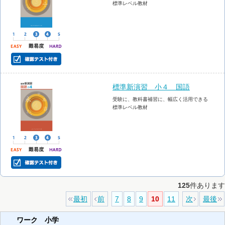
標準レベル教材
標準新演習 小４ 国語
受験に、教科書補習に、幅広く活用できる
標準レベル教材
125
件あります
最初
前
7
8
9
10
11
次
最後
ワーク 小学