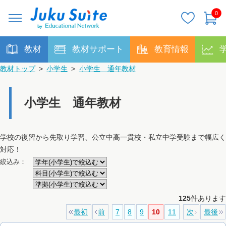
0
教材
教材サポート
教育情報
教材トップ
>
小学生
>
小学生 通年教材
小学生 通年教材
学校の復習から先取り学習、公立中高一貫校・私立中学受験まで幅広く
対応！
絞込み：
125
件あります
最初
前
7
8
9
10
11
次
最後