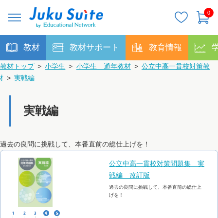
0
教材
教材サポート
教育情報
教材トップ
>
小学生
>
小学生 通年教材
>
公立中高一貫校対策教
材
>
実戦編
実戦編
過去の良問に挑戦して、本番直前の総仕上げを！
公立中高一貫校対策問題集 実
戦編 改訂版
過去の良問に挑戦して、本番直前の総仕上
げを！