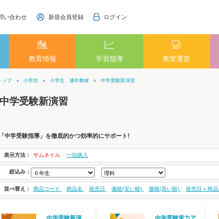
問い合わせ
新規会員登録
ログイン
教育情報
学習指導
教室運営
トップ
小学生
小学生 通年教材
中学受験新演習
中学受験新演習
「中学受験指導」を徹底的かつ効率的にサポート!
表示方法：
サムネイル
一括購入
絞込み：
並べ替え：
商品コード
商品名
発売日
価格(安い順)
価格(高い順)
発売日＋商品
中学受験新演
中学受験実力ア