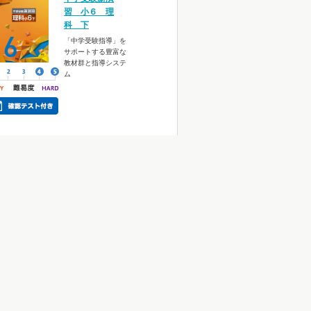
習 小６ 理
科 下
「中学受験指導」を
サポートする豊富な
教材群と指導システ
ム