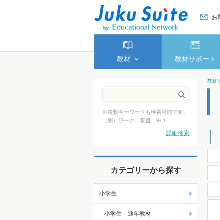
お
教材
教材サポート
教材
※複数キーワードも検索可能です。
（例）ワーク 東書 中１
詳細検索
カテゴリーから探す
小学生
小学生 通年教材