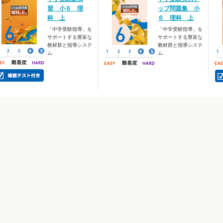
習 小６ 理
ップ問題集 小
科 上
６ 理科 上
「中学受験指導」を
「中学受験指導」を
サポートする豊富な
サポートする豊富な
教材群と指導システ
教材群と指導システ
ム
ム