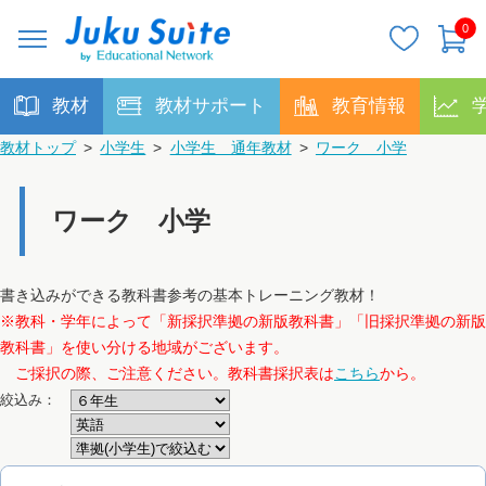
0
教材
教材サポート
教育情報
教材トップ
>
小学生
>
小学生 通年教材
>
ワーク 小学
ワーク 小学
書き込みができる教科書参考の基本トレーニング教材！
※教科・学年によって「新採択準拠の新版教科書」「旧採択準拠の新版
教科書」を使い分ける地域がございます。
ご採択の際、ご注意ください。教科書採択表は
こちら
から。
絞込み：