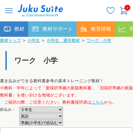
0
教材
教材サポート
教育情報
教材トップ
>
小学生
>
小学生 通年教材
>
ワーク 小学
ワーク 小学
書き込みができる教科書参考の基本トレーニング教材！
※教科・学年によって「新採択準拠の新版教科書」「旧採択準拠の新版
教科書」を使い分ける地域がございます。
ご採択の際、ご注意ください。教科書採択表は
こちら
から。
絞込み：