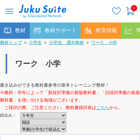
0
教材
教材サポート
教育情報
教材トップ
>
小学生
>
小学生 通年教材
>
ワーク 小学
ワーク 小学
書き込みができる教科書参考の基本トレーニング教材！
※教科・学年によって「新採択準拠の新版教科書」「旧採択準拠の新版
教科書」を使い分ける地域がございます。
ご採択の際、ご注意ください。教科書採択表は
こちら
から。
絞込み：