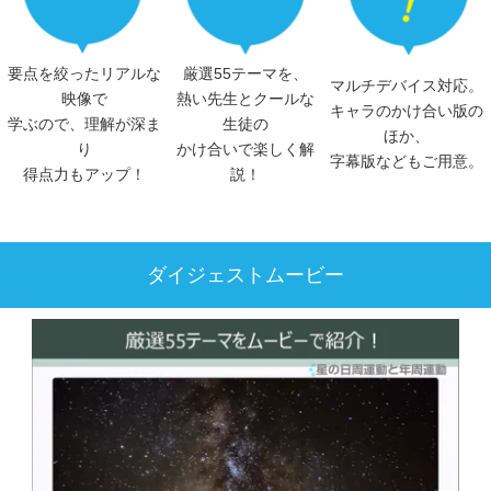
要点を絞ったリアルな
厳選55テーマを、
マルチデバイス対応。
映像で
熱い先生とクールな
キャラのかけ合い版の
学ぶので、理解が深ま
生徒の
ほか、
り
かけ合いで楽しく解
字幕版などもご用意。
得点力もアップ！
説！
ダイジェストムービー